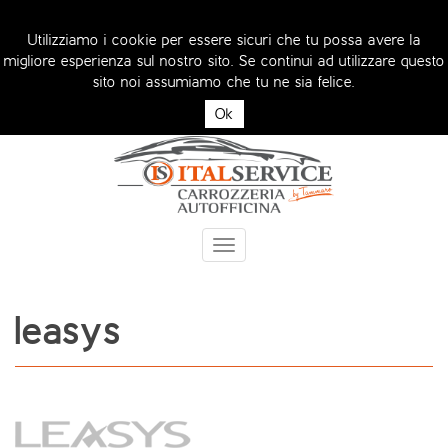
Utilizziamo i cookie per essere sicuri che tu possa avere la
migliore esperienza sul nostro sito. Se continui ad utilizzare questo
Siamo parte del Network Arval, selezionati come
sito noi assumiamo che tu ne sia felice.
Arval Premium Center
Ok
Toggle
navigation
leasys